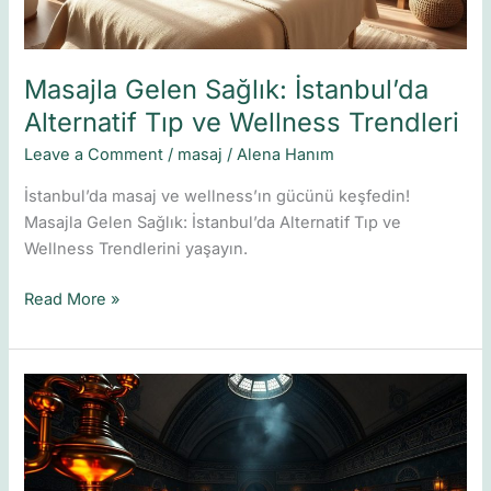
Trendleri
Masajla Gelen Sağlık: İstanbul’da
Alternatif Tıp ve Wellness Trendleri
Leave a Comment
/
masaj
/
Alena Hanım
İstanbul’da masaj ve wellness’ın gücünü keşfedin!
Masajla Gelen Sağlık: İstanbul’da Alternatif Tıp ve
Wellness Trendlerini yaşayın.
Read More »
Istanbul
Spa
Kültürü:
Wellness