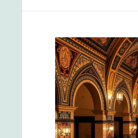
İstanbul’da
7/24
Açık
Hamam
Hizmeti