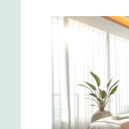
İstanbul’un
En
Estetik
Spa
Ortamları:
Masajla
Sadece
Beden
Değil
Gözleriniz
de
Dinlenir