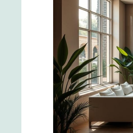
Sağlık
Üçlüsüyle
Yenilenin:
İstanbul’daki
En
İyi
Spa
Deneyimleri