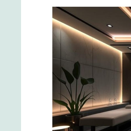
Spa
mı
Arıyorsunuz?
Ataşehir’de
Masaj
Hizmeti
Sunan
Gözde
Merkezler