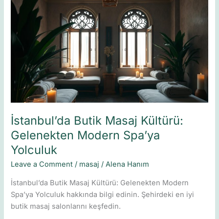
Butik
Masaj
Kültürü:
Gelenekten
Modern
Spa’ya
Yolculuk
İstanbul’da Butik Masaj Kültürü:
Gelenekten Modern Spa’ya
Yolculuk
Leave a Comment
/
masaj
/
Alena Hanım
İstanbul’da Butik Masaj Kültürü: Gelenekten Modern
Spa’ya Yolculuk hakkında bilgi edinin. Şehirdeki en iyi
butik masaj salonlarını keşfedin.