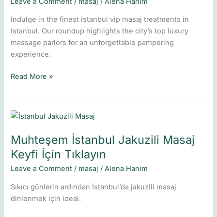
Leave a Comment
/
masaj
/
Alena Hanım
Masaj
Indulge in the finest istanbul vip masaj treatments in
Hizmetleri
Istanbul. Our roundup highlights the city’s top luxury
massage parlors for an unforgettable pampering
experience.
Read More »
Muhteşem
İstanbul
Muhteşem İstanbul Jakuzili Masaj
Jakuzili
Masaj
Keyfi İçin Tıklayın
Keyfi
Leave a Comment
/
masaj
/
Alena Hanım
İçin
Tıklayın
Sıkıcı günlerin ardından İstanbul’da jakuzili masaj
dinlenmek için ideal.