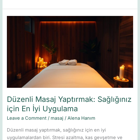
Düzenli
Masaj
Yaptırmak:
Sağlığınız
için
En
İyi
Uygulama
Düzenli Masaj Yaptırmak: Sağlığınız
için En İyi Uygulama
Leave a Comment
/
masaj
/
Alena Hanım
Düzenli masaj yaptırmak, sağlığınız için en iyi
uygulamalardan biri. Stresi azaltma, kas gevşetme ve