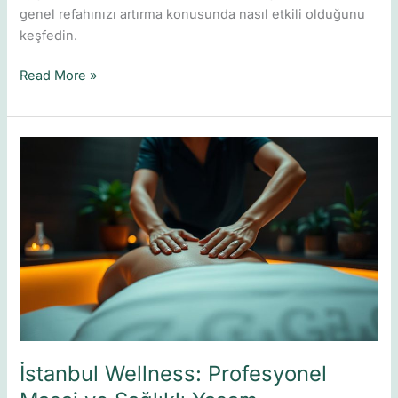
genel refahınızı artırma konusunda nasıl etkili olduğunu
keşfedin.
Read More »
İstanbul
Wellness:
Profesyonel
Masaj
ve
Sağlıklı
Yaşam
İstanbul Wellness: Profesyonel