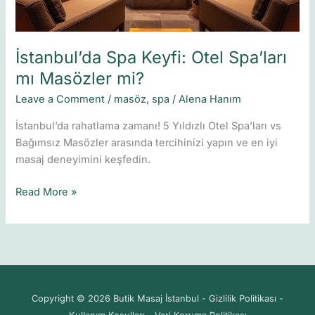
İstanbul’da Spa Keyfi: Otel Spa’ları
mı Masözler mi?
Leave a Comment
/
masöz
,
spa
/
Alena Hanım
İstanbul’da rahatlama zamanı! 5 Yıldızlı Otel Spa’ları vs
Bağımsız Masözler arasında tercihinizi yapın ve en iyi
masaj deneyimini keşfedin.
Read More »
Copyright © 2026 Butik Masaj İstanbul - Gizlilik Politikası -