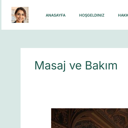
Skip
to
ANASAYFA
HOŞGELDINIZ
HAKK
content
Masaj ve Bakım
Siz
de
Forum