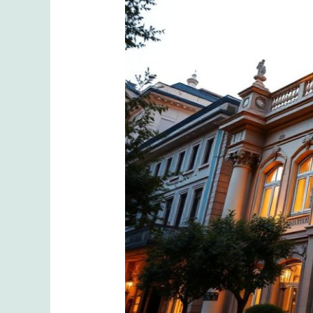
Almak
İsteyenler
İçin
İstanbul’daki
En
İyi
5
Akademi