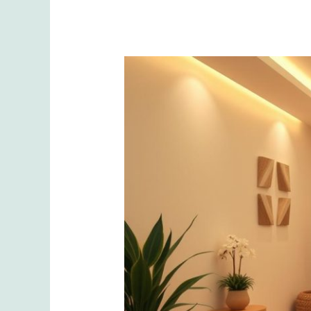
Masaj
Akademisi:
Profesyonel
Masaj
Kursları
ve
Eğitimi