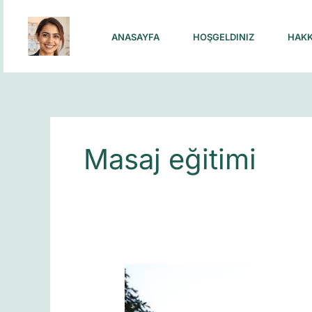
Skip
to
ANASAYFA
HOŞGELDINIZ
HAKK
content
Masaj eğitimi
Masajla
İlgili
Eğitim