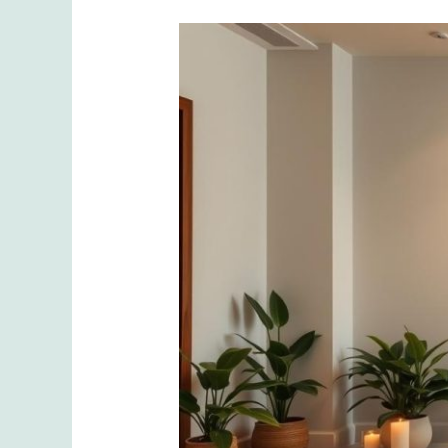
Masaj
Dersi:
Sağlık
ve
Rahatlama
için
Uzmanlaşın