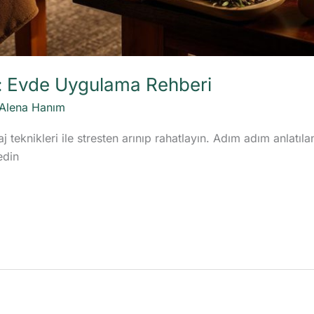
i: Evde Uygulama Rehberi
Alena Hanım
teknikleri ile stresten arınıp rahatlayın. Adım adım anlatıl
edin