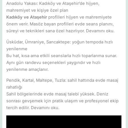
Anadolu Yakası: Kadıköy ve Ataşehir’de hijyen,
mahremiyet ve kişiye özel plan
Kadıköy ve Ataşehir
profilleri hijyen ve mahremiyete
önem verir. Masöz bayan profilleri evde seans planını,
süreyi ve teknikleri sana özel hazırlıyor. Devamını oku.
Üsküdar, Ümraniye, Sancaktepe: yoğun tempoda hızlı
yenilenme
Bu hat, kısa ama etkili seanslarla hızlı toparlanma sunar.
Aynı gün randevu seçenekleri yaygındır ve hızlı
yenilenme amaçlanır.
Pendik, Kartal, Maltepe, Tuzla: sahil hattında evde masaj
rahatlığı
Sahil bölgelerinde evde masaj talebi yüksek. Deniz
sonrası gevşemek için pratik ulaşım ve profesyonel ekip
tercih edilir. Devamını oku.