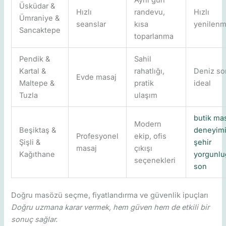
Aynı gün
Üsküdar &
Hızlı
randevu,
Hızlı
Ümraniye &
seanslar
kısa
yenilen
Sancaktepe
toparlanma
Pendik &
Sahil
Kartal &
rahatlığı,
Deniz so
Evde masaj
Maltepe &
pratik
ideal
Tuzla
ulaşım
butik ma
Modern
Beşiktaş &
deneyimi
Profesyonel
ekip, ofis
Şişli &
şehir
masaj
çıkışı
Kağıthane
yorgunl
seçenekleri
son
Doğru masözü seçme, fiyatlandırma ve güvenlik ipuçları
Doğru uzmana karar vermek, hem güven hem de etkili bir
sonuç sağlar.