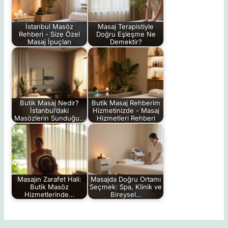
İstanbul Masöz
Masaj Terapistiyle
Rehberi - Size Özel
Doğru Eşleşme Ne
Masaj İpuçları
Demektir?
Butik Masaj Nedir?
Butik Masaj Rehberim
İstanbul’daki
Hizmetinizde - Masaj
Masözlerin Sunduğu…
Hizmetleri Rehberi
Masajın Zarafet Hali:
Masajda Doğru Ortamı
Butik Masöz
Seçmek: Spa, Klinik ve
Hizmetlerinde…
Bireysel…