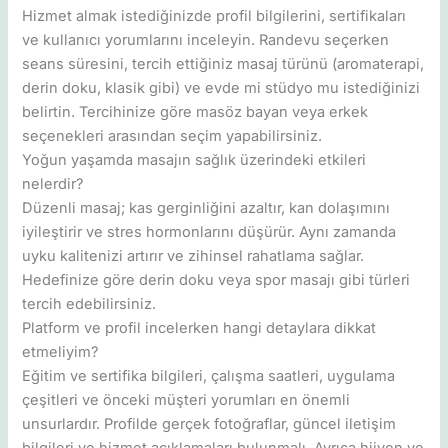
Hizmet almak istediğinizde profil bilgilerini, sertifikaları
ve kullanıcı yorumlarını inceleyin. Randevu seçerken
seans süresini, tercih ettiğiniz masaj türünü (aromaterapi,
derin doku, klasik gibi) ve evde mi stüdyo mu istediğinizi
belirtin. Tercihinize göre masöz bayan veya erkek
seçenekleri arasından seçim yapabilirsiniz.
Yoğun yaşamda masajın sağlık üzerindeki etkileri
nelerdir?
Düzenli masaj; kas gerginliğini azaltır, kan dolaşımını
iyileştirir ve stres hormonlarını düşürür. Aynı zamanda
uyku kalitenizi artırır ve zihinsel rahatlama sağlar.
Hedefinize göre derin doku veya spor masajı gibi türleri
tercih edebilirsiniz.
Platform ve profil incelerken hangi detaylara dikkat
etmeliyim?
Eğitim ve sertifika bilgileri, çalışma saatleri, uygulama
çeşitleri ve önceki müşteri yorumları en önemli
unsurlardır. Profilde gerçek fotoğraflar, güncel iletişim
bilgileri ve hizmet açıklamaları bulunmalı. Ayrıca hijyen ve