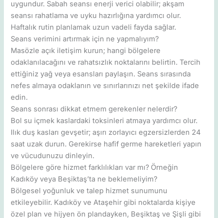
uygundur. Sabah seansı enerji verici olabilir; akşam
seansı rahatlama ve uyku hazırlığına yardımcı olur.
Haftalık rutin planlamak uzun vadeli fayda sağlar.
Seans verimini artırmak için ne yapmalıyım?
Masözle açık iletişim kurun; hangi bölgelere
odaklanılacağını ve rahatsızlık noktalarını belirtin. Tercih
ettiğiniz yağ veya esansları paylaşın. Seans sırasında
nefes almaya odaklanın ve sınırlarınızı net şekilde ifade
edin.
Seans sonrası dikkat etmem gerekenler nelerdir?
Bol su içmek kaslardaki toksinleri atmaya yardımcı olur.
Ilık duş kasları gevşetir; aşırı zorlayıcı egzersizlerden 24
saat uzak durun. Gerekirse hafif germe hareketleri yapın
ve vücudunuzu dinleyin.
Bölgelere göre hizmet farklılıkları var mı? Örneğin
Kadıköy veya Beşiktaş’ta ne beklemeliyim?
Bölgesel yoğunluk ve talep hizmet sunumunu
etkileyebilir. Kadıköy ve Ataşehir gibi noktalarda kişiye
özel plan ve hijyen ön plandayken, Beşiktaş ve Şişli gibi