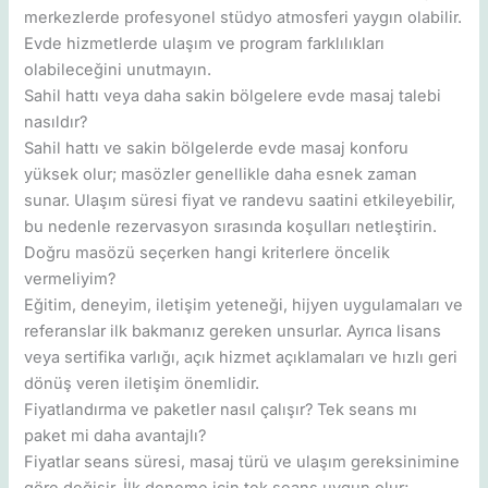
merkezlerde profesyonel stüdyo atmosferi yaygın olabilir.
Evde hizmetlerde ulaşım ve program farklılıkları
olabileceğini unutmayın.
Sahil hattı veya daha sakin bölgelere evde masaj talebi
nasıldır?
Sahil hattı ve sakin bölgelerde evde masaj konforu
yüksek olur; masözler genellikle daha esnek zaman
sunar. Ulaşım süresi fiyat ve randevu saatini etkileyebilir,
bu nedenle rezervasyon sırasında koşulları netleştirin.
Doğru masözü seçerken hangi kriterlere öncelik
vermeliyim?
Eğitim, deneyim, iletişim yeteneği, hijyen uygulamaları ve
referanslar ilk bakmanız gereken unsurlar. Ayrıca lisans
veya sertifika varlığı, açık hizmet açıklamaları ve hızlı geri
dönüş veren iletişim önemlidir.
Fiyatlandırma ve paketler nasıl çalışır? Tek seans mı
paket mi daha avantajlı?
Fiyatlar seans süresi, masaj türü ve ulaşım gereksinimine
göre değişir. İlk deneme için tek seans uygun olur;