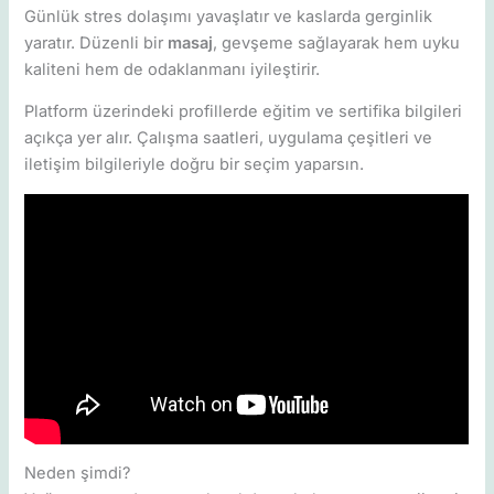
Günlük stres dolaşımı yavaşlatır ve kaslarda gerginlik
yaratır. Düzenli bir
masaj
, gevşeme sağlayarak hem uyku
kaliteni hem de odaklanmanı iyileştirir.
Platform üzerindeki profillerde eğitim ve sertifika bilgileri
açıkça yer alır. Çalışma saatleri, uygulama çeşitleri ve
iletişim bilgileriyle doğru bir seçim yaparsın.
Neden şimdi?