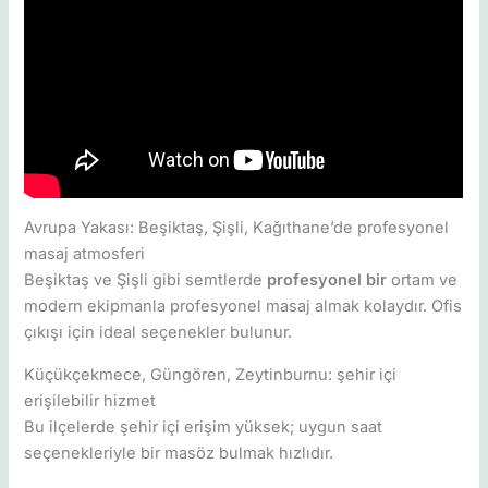
Avrupa Yakası: Beşiktaş, Şişli, Kağıthane’de profesyonel
masaj atmosferi
Beşiktaş ve Şişli gibi semtlerde
profesyonel bir
ortam ve
modern ekipmanla profesyonel masaj almak kolaydır. Ofis
çıkışı için ideal seçenekler bulunur.
Küçükçekmece, Güngören, Zeytinburnu: şehir içi
erişilebilir hizmet
Bu ilçelerde şehir içi erişim yüksek; uygun saat
seçenekleriyle bir masöz bulmak hızlıdır.