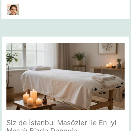
Skip
to
content
Siz de İstanbul Masözler ile En İyi
Masajı Bizde Deneyin