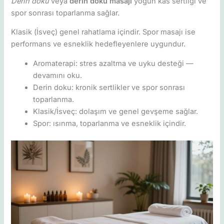
Derin doku
veya
derin doku masajı
yoğun kas sertliği ve
spor sonrası toparlanma sağlar.
Klasik (İsveç) genel rahatlama içindir. Spor masajı ise
performans ve esneklik hedefleyenlere uygundur.
Aromaterapi: stres azaltma ve uyku desteği —
devamını oku.
Derin doku: kronik sertlikler ve spor sonrası
toparlanma.
Klasik/İsveç: dolaşım ve genel gevşeme sağlar.
Spor: ısınma, toparlanma ve esneklik içindir.