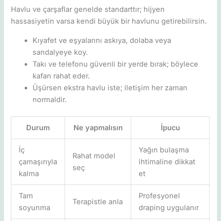
Havlu ve çarşaflar genelde standarttır; hijyen
hassasiyetin varsa kendi büyük bir havlunu getirebilirsin.
Kıyafet ve eşyalarını askıya, dolaba veya
sandalyeye koy.
Takı ve telefonu güvenli bir yerde bırak; böylece
kafan rahat eder.
Üşürsen ekstra havlu iste; iletişim her zaman
normaldir.
Durum
Ne yapmalısın
İpucu
İç
Yağın bulaşma
Rahat model
çamaşırıyla
ihtimaline dikkat
seç
kalma
et
Tam
Profesyonel
Terapistle anla
soyunma
draping uygulanır