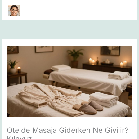
Skip
to
content
Otelde Masaja Giderken Ne Giyilir?
Kılavuz