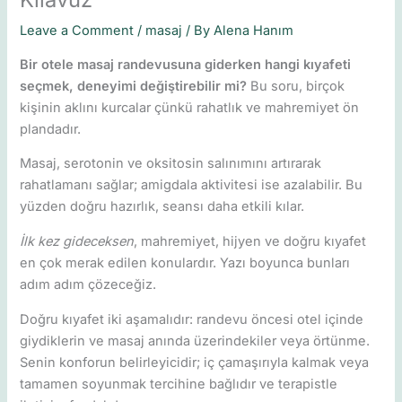
Leave a Comment
/
masaj
/ By
Alena Hanım
Bir otele masaj randevusuna giderken hangi kıyafeti
seçmek, deneyimi değiştirebilir mi?
Bu soru, birçok
kişinin aklını kurcalar çünkü rahatlık ve mahremiyet ön
plandadır.
Masaj, serotonin ve oksitosin salınımını artırarak
rahatlamanı sağlar; amigdala aktivitesi ise azalabilir. Bu
yüzden doğru hazırlık, seansı daha etkili kılar.
İlk kez gideceksen
, mahremiyet, hijyen ve doğru kıyafet
en çok merak edilen konulardır. Yazı boyunca bunları
adım adım çözeceğiz.
Doğru kıyafet iki aşamalıdır: randevu öncesi otel içinde
giydiklerin ve masaj anında üzerindekiler veya örtünme.
Senin konforun belirleyicidir; iç çamaşırıyla kalmak veya
tamamen soyunmak tercihine bağlıdır ve terapistle