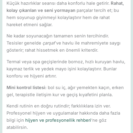
Küçük hazırlıklar seansı daha konforlu hale getirir.
Rahat,
kolay çıkarılan ve seni yormayan
parçalar tercih et; bu
hem soyunup giyinmeyi kolaylaştırır hem de rahat
hareket etmeni sağlar.
Ne kadar soyunacağın tamamen senin tercihindir.
Tesisler genelde
çarşaf
ve havlu ile mahremiyete saygı
gösterir; rahat hissetmek en önemli kriterdir.
Termal veya spa geçişlerinde bornoz, hızlı kuruyan havlu,
kaymaz terlik ve yedek mayo işini kolaylaştırır. Bunlar
konforu ve hijyeni artırır.
Mini kontrol listesi:
bol su iç, ağır yemekten kaçın, erken
gel, terapistle iletişim kur ve geçiş kıyafetini planla.
Kendi rutinin en doğru rutindir; farklılıklara izin ver.
Profesyonel hijyen ve uygulamalar hakkında daha fazla
bilgi için
hijyen ve profesyonellik rehberi
‘ne göz
atabilirsin.