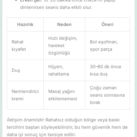
dinlenirsen seans daha etkili olur.
Hazırlık
Neden
Öneri
Hızlı değişim,
Rahat
Bol eşofman,
hareket
kıyafet
spor parça
özgürlüğü
Hijyen,
30–60 dk önce
Duş
rahatlama
kısa duş
Çoğu zaman
Nemlendirici
Masaj yağını
seans sonrasına
kremi
etkilememesi
bırak
İletişim önemlidir:
Rahatsız olduğun bölge veya baskı
tercihini baştan söyleyebilirsin; bu hem güvenlik hem de
daha iyi sonuç için tavsiye edilir.