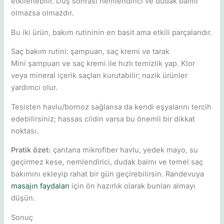
etkilenebilir. Duş sonrası nemlendirici ve dudak balmı
olmazsa olmazdır.
Bu iki ürün, bakım rutininin en basit ama etkili parçalarıdır.
Saç bakım rutini: şampuan, saç kremi ve tarak
Mini şampuan ve saç kremi ile hızlı temizlik yap. Klor
veya mineral içerik saçları kurutabilir; nazik ürünler
yardımcı olur.
Tesisten havlu/bornoz sağlansa da kendi eşyalarını tercih
edebilirsiniz; hassas cildin varsa bu önemli bir dikkat
noktası.
Pratik özet:
çantana mikrofiber havlu, yedek mayo, su
geçirmez kese, nemlendirici, dudak balmı ve temel saç
bakımını ekleyip rahat bir gün geçirebilirsin. Randevuya
masajın faydaları
için ön hazırlık olarak bunları almayı
düşün.
Sonuç