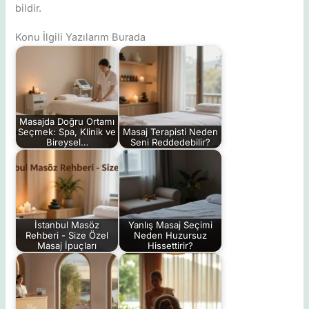
bildir.
Konu İlgili Yazılarım Burada
Masajda Doğru Ortamı
Seçmek: Spa, Klinik ve
Masaj Terapisti Neden
Bireysel…
Seni Reddedebilir?
İstanbul Masöz
Yanlış Masaj Seçimi
Rehberi - Size Özel
Neden Huzursuz
Masaj İpuçları
Hissettirir?