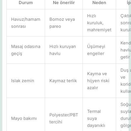
Durum
Ne önerilir
Neden
İ
Hızlı
Çıktı
Havuz/hamam
Bornoz veya
kuruluk,
sonr
sonrası
pareo
mahremiyet
kuru
Kend
Masaj odasına
Hızlı kuruyan
Üşümeyi
havl
geçiş
havlu
engeller
getir
Duş 
Kayma ve
ve
Islak zemin
Kaymaz terlik
hijyen riski
korid
azalır
kulla
Soğu
Termal
suyl
Polyester/PBT
Mayo bakımı
suya
durul
tercihi
dayanıklı
gölg