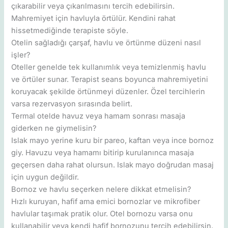
çıkarabilir veya çıkarılmasını tercih edebilirsin.
Mahremiyet için havluyla örtülür. Kendini rahat
hissetmediğinde terapiste söyle.
Otelin sağladığı çarşaf, havlu ve örtünme düzeni nasıl
işler?
Oteller genelde tek kullanımlık veya temizlenmiş havlu
ve örtüler sunar. Terapist seans boyunca mahremiyetini
koruyacak şekilde örtünmeyi düzenler. Özel tercihlerin
varsa rezervasyon sırasında belirt.
Termal otelde havuz veya hamam sonrası masaja
giderken ne giymelisin?
Islak mayo yerine kuru bir pareo, kaftan veya ince bornoz
giy. Havuzu veya hamamı bitirip kurulanınca masaja
geçersen daha rahat olursun. Islak mayo doğrudan masaj
için uygun değildir.
Bornoz ve havlu seçerken nelere dikkat etmelisin?
Hızlı kuruyan, hafif ama emici bornozlar ve mikrofiber
havlular taşımak pratik olur. Otel bornozu varsa onu
kullanabilir veya kendi hafif bornozunu tercih edebilirsin.