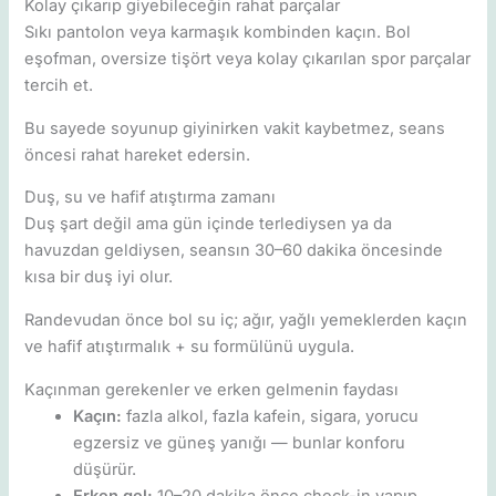
Kolay çıkarıp giyebileceğin rahat parçalar
Sıkı pantolon veya karmaşık kombinden kaçın. Bol
eşofman, oversize tişört veya kolay çıkarılan spor parçalar
tercih et.
Bu sayede soyunup giyinirken vakit kaybetmez, seans
öncesi rahat hareket edersin.
Duş, su ve hafif atıştırma zamanı
Duş şart değil ama gün içinde terlediysen ya da
havuzdan geldiysen, seansın 30–60 dakika öncesinde
kısa bir duş iyi olur.
Randevudan önce bol su iç; ağır, yağlı yemeklerden kaçın
ve hafif atıştırmalık + su formülünü uygula.
Kaçınman gerekenler ve erken gelmenin faydası
Kaçın:
fazla alkol, fazla kafein, sigara, yorucu
egzersiz ve güneş yanığı — bunlar konforu
düşürür.
Erken gel:
10–20 dakika önce check-in yapıp