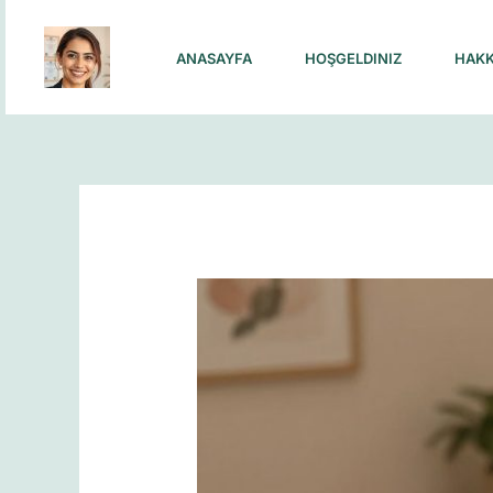
Skip
to
ANASAYFA
HOŞGELDINIZ
HAKK
content