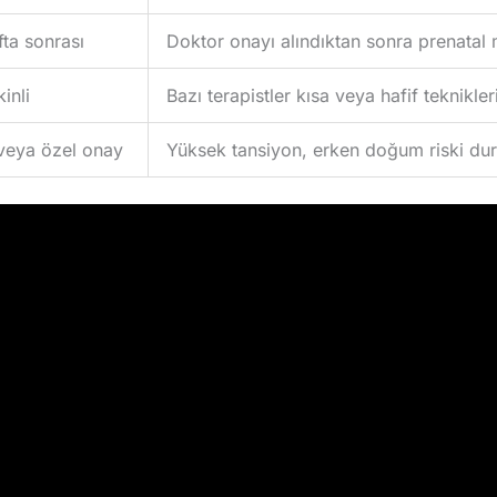
fta sonrası
Doktor onayı alındıktan sonra prenata
inli
Bazı terapistler kısa veya hafif teknikler
veya özel onay
Yüksek tansiyon, erken doğum riski du