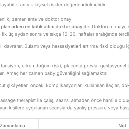
yabilir; ancak kişisel riskler değerlendirilmelidir.
venlik, zamanlama ve doktor onayı
planlarken en kritik adım doktor onayıdır.
Doktorun onayı, s
 ilk üç aydan sonra ve sıkça 16–20. haftalar aralığında tercih
i davranır. Bulantı veya hassasiyetleri artırma riski olduğu i
ansiyon, erken doğum riski, placenta previa, gestasyonel di
ır. Amaç her zaman baby güvenliğini sağlamaktır.
t şikâyetler, önceki komplikasyonlar, kullanılan ilaçlar, dok
massage therapist ile çalış; seansı almadan önce hamile old
an kişilere uygulanan seanslarda yanlış pressure veya hassa
 Zamanlama
Not