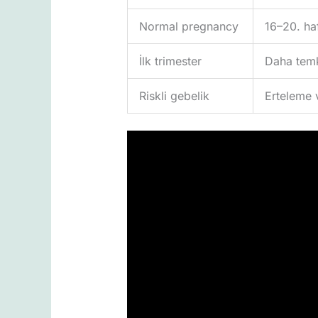
Normal pregnancy
16–20. ha
İlk trimester
Daha temk
Riskli gebelik
Erteleme 