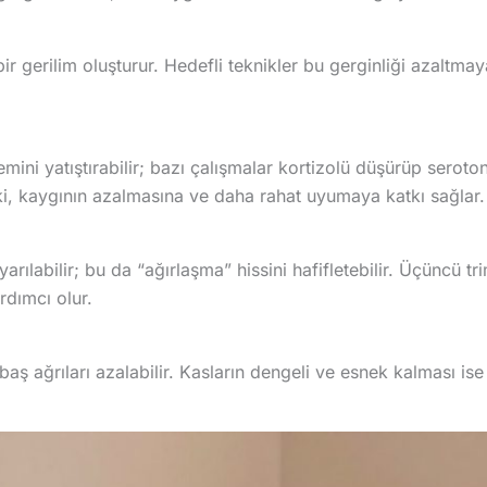
ir gerilim oluşturur. Hedefli teknikler bu gerginliği azaltma
mini yatıştırabilir; bazı çalışmalar kortizolü düşürüp seroto
tki, kaygının azalmasına ve daha rahat uyumaya katkı sağlar.
arılabilir; bu da “ağırlaşma” hissini hafifletebilir. Üçüncü t
rdımcı olur.
aş ağrıları azalabilir. Kasların dengeli ve esnek kalması is