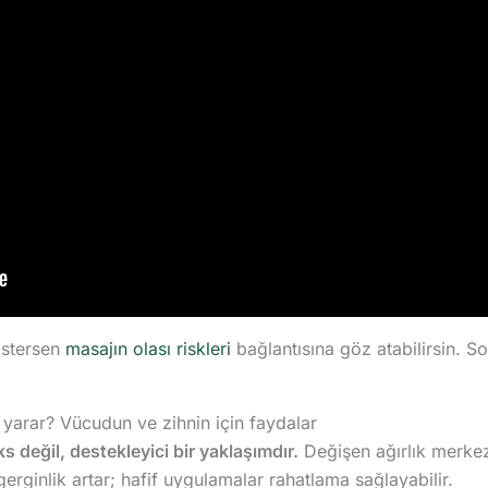
istersen
masajın olası riskleri
bağlantısına göz atabilirsin. 
 yarar? Vücudun ve zihnin için faydalar
 değil, destekleyici bir yaklaşımdır.
Değişen ağırlık merkez
erginlik artar; hafif uygulamalar rahatlama sağlayabilir.