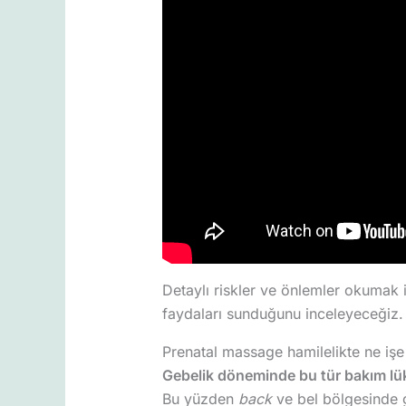
Detaylı riskler ve önlemler okumak 
faydaları sunduğunu inceleyeceğiz.
Prenatal massage hamilelikte ne işe
Gebelik döneminde bu tür bakım lüks
Bu yüzden
back
ve bel bölgesinde g