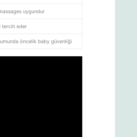
l massages uygundur
i tercih eder
rumunda öncelik baby güvenliği