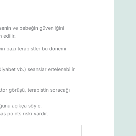
enin ve bebeğin güvenliğini
 edilir.
çin bazı terapistler bu dönemi
yabet vb.) seanslar ertelenebilir
tor görüşü, terapistin soracağı
uğunu açıkça söyle.
s points riski vardır.