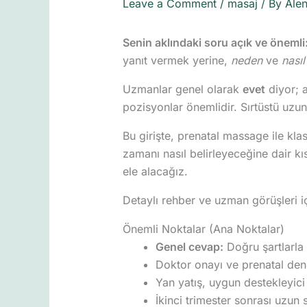
Leave a Comment
/
masaj
/ By
Ale
Senin aklındaki soru açık ve önemli
yanıt vermek yerine,
neden
ve
nasıl
Uzmanlar genel olarak
evet
diyor; a
pozisyonlar önemlidir. Sırtüstü uz
Bu girişte, prenatal massage ile kla
zamanı nasıl belirleyeceğine dair kı
ele alacağız.
Detaylı rehber ve uzman görüşleri iç
Önemli Noktalar (Ana Noktalar)
Genel cevap:
Doğru şartlarla 
Doktor onayı ve prenatal deney
Yan yatış, uygun destekleyici 
İkinci trimester sonrası uzun