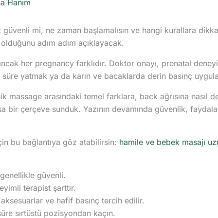
na Hanım
:
güvenli mi, ne zaman başlamalısın ve hangi kurallara dikkat
olduğunu adım adım açıklayacak.
ncak her pregnancy farklıdır. Doktor onayı, prenatal deneyi
un süre yatmak ya da karın ve bacaklarda derin basınç uygu
sik massage arasındaki temel farklara, back ağrısına nasıl d
sa bir çerçeve sunduk. Yazının devamında güvenlik, faydalar v
in bu bağlantıya göz atabilirsin:
hamile ve bebek masajı uz
genellikle güvenli.
imli terapist şarttır.
aksesuarlar ve hafif basınç tercih edilir.
 süre sırtüstü pozisyondan kaçın.