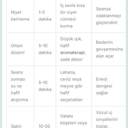
İç sesle kısa
Seansa
Niyet
1–2
bir niyet
odaklanmayı
belirleme
dakika
cümlesi
güçlendirir
kurma
Düşük ışık,
Bedenin
Ortam
5–10
hafif
gevşemesine
düzeni
dakika
aromaterapi
,
alan açar
sade dekor
Seans
Lahana,
sonrası
ceviz veya
Enerji
5–10
su ve
meyve gibi
dengesi
dakika
hafif
hafif
sağlar
atıştırma
seçenekler
Vücut iç
Galata
sinyallerini
köşeleri veya
Sakin
10–20
toplar,