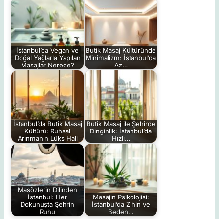
İstanbul’da Vegan ve
Butik Masaj Kültüründe
Doğal Yağlarla Yapılan
Minimalizm: İstanbul’da
Masajlar Nerede?
Az…
İstanbul’da Butik Masaj
Butik Masaj ile Şehirde
Kültürü: Ruhsal
Dinginlik: İstanbul’da
Arınmanın Lüks Hali
Hızlı…
Masözlerin Dilinden
İstanbul: Her
Masajın Psikolojisi:
Dokunuşta Şehrin
İstanbul’da Zihin ve
Ruhu
Beden…