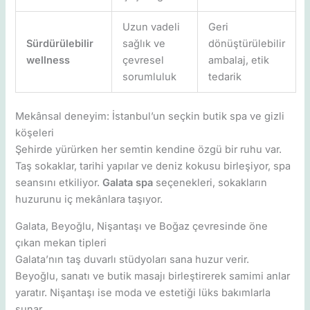
Uzun vadeli
Geri
Sürdürülebilir
sağlık ve
dönüştürülebilir
wellness
çevresel
ambalaj, etik
sorumluluk
tedarik
Mekânsal deneyim: İstanbul’un seçkin butik spa ve gizli
köşeleri
Şehirde yürürken her semtin kendine özgü bir ruhu var.
Taş sokaklar, tarihi yapılar ve deniz kokusu birleşiyor, spa
seansını etkiliyor.
Galata spa
seçenekleri, sokakların
huzurunu iç mekânlara taşıyor.
Galata, Beyoğlu, Nişantaşı ve Boğaz çevresinde öne
çıkan mekan tipleri
Galata’nın taş duvarlı stüdyoları sana huzur verir.
Beyoğlu, sanatı ve butik masajı birleştirerek samimi anlar
yaratır. Nişantaşı ise moda ve estetiği lüks bakımlarla
sunar.