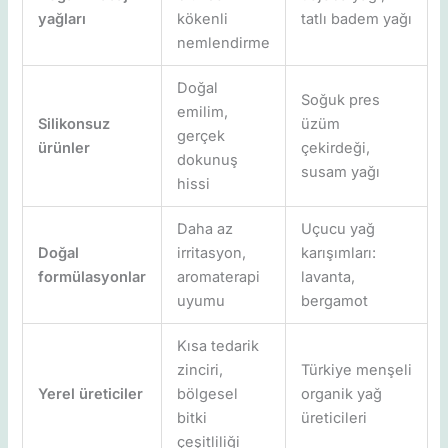
yağları
kökenli
tatlı badem yağı
nemlendirme
Doğal
Soğuk pres
emilim,
Silikonsuz
üzüm
gerçek
ürünler
çekirdeği,
dokunuş
susam yağı
hissi
Daha az
Uçucu yağ
Doğal
irritasyon,
karışımları:
formülasyonlar
aromaterapi
lavanta,
uyumu
bergamot
Kısa tedarik
zinciri,
Türkiye menşeli
Yerel üreticiler
bölgesel
organik yağ
bitki
üreticileri
çeşitliliği