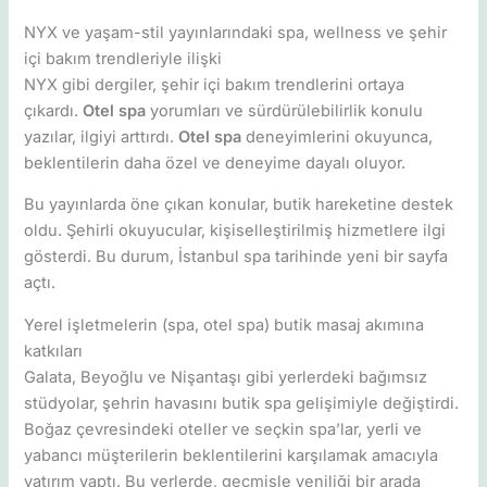
NYX ve yaşam-stil yayınlarındaki spa, wellness ve şehir
içi bakım trendleriyle ilişki
NYX gibi dergiler, şehir içi bakım trendlerini ortaya
çıkardı.
Otel spa
yorumları ve sürdürülebilirlik konulu
yazılar, ilgiyi arttırdı.
Otel spa
deneyimlerini okuyunca,
beklentilerin daha özel ve deneyime dayalı oluyor.
Bu yayınlarda öne çıkan konular, butik hareketine destek
oldu. Şehirli okuyucular, kişiselleştirilmiş hizmetlere ilgi
gösterdi. Bu durum, İstanbul spa tarihinde yeni bir sayfa
açtı.
Yerel işletmelerin (spa, otel spa) butik masaj akımına
katkıları
Galata, Beyoğlu ve Nişantaşı gibi yerlerdeki bağımsız
stüdyolar, şehrin havasını butik spa gelişimiyle değiştirdi.
Boğaz çevresindeki oteller ve seçkin spa’lar, yerli ve
yabancı müşterilerin beklentilerini karşılamak amacıyla
yatırım yaptı. Bu yerlerde, geçmişle yeniliği bir arada