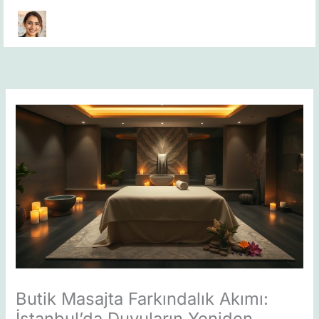
Skip
to
content
Butik Masajta Farkındalık Akımı:
İstanbul’da Duyuların Yeniden