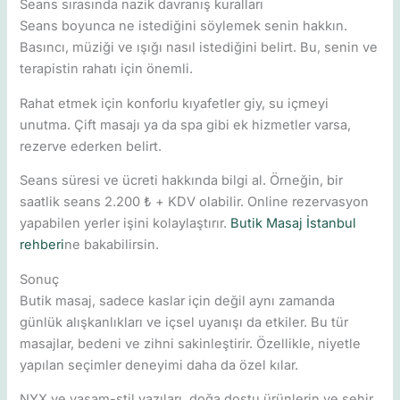
Seans sırasında nazik davranış kuralları
Seans boyunca ne istediğini söylemek senin hakkın.
Basıncı, müziği ve ışığı nasıl istediğini belirt. Bu, senin ve
terapistin rahatı için önemli.
Rahat etmek için konforlu kıyafetler giy, su içmeyi
unutma. Çift masajı ya da spa gibi ek hizmetler varsa,
rezerve ederken belirt.
Seans süresi ve ücreti hakkında bilgi al. Örneğin, bir
saatlik seans 2.200 ₺ + KDV olabilir. Online rezervasyon
yapabilen yerler işini kolaylaştırır.
Butik Masaj İstanbul
rehberi
ne bakabilirsin.
Sonuç
Butik masaj, sadece kaslar için değil aynı zamanda
günlük alışkanlıkları ve içsel uyanışı da etkiler. Bu tür
masajlar, bedeni ve zihni sakinleştirir. Özellikle, niyetle
yapılan seçimler deneyimi daha da özel kılar.
NYX ve yaşam-stil yazıları, doğa dostu ürünlerin ve şehir