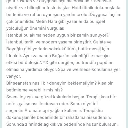
getirir. Nefes ve duygusal açılıma odaklanır. Seanslar
niyetle ve bilinçli nefesle başlar. Hafif ritmik dokunuşlarla
bedenin ve ruhun uyanışına yardımcı olur.Duygusal açılım
çok önemlidir. Metin Hara gibi yazarlar da bu içsel
yolculuğun önemini vurgular.
İstanbul bu akıma neden uygun bir zemin sunuyor?
İstanbul, tarihi ve modern yaşamı birleştirir. Galata ve
Beyoğlu gibi yerlerin sokak kültürü, butik masaj için
idealdir. Aynı zamanda Boğaz’ın sakinliği ile masajın
etkisi bütünleşir.NYX gibi dergiler, bu trendin popüler
olmasına yardımcı oluyor. Spa ve wellness konularına yer
veriyor.
Bir seanstan nasıl bir deneyim beklemeliyim? Kısa bir
betimleme verebilir misiniz?
Seans loş ışık ve güzel kokularla başlar. Terapi, kısa bir
nefes çalışması ile devam eder. Sonra niyetini
seçersin.Aromaterapi yağları kullanılır. Terapistin
dokunuşları ile bedeninde bir rahatlama hissedersin.
Sonunda zihninde açıklık ve bedeninde huzur bulursun.