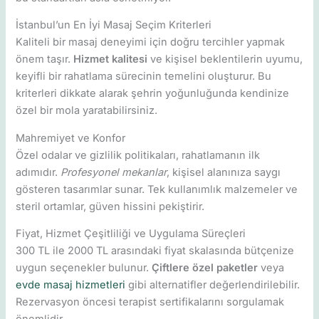
İstanbul’un En İyi Masaj Seçim Kriterleri
Kaliteli bir masaj deneyimi için doğru tercihler yapmak
önem taşır.
Hizmet kalitesi
ve kişisel beklentilerin uyumu,
keyifli bir rahatlama sürecinin temelini oluşturur. Bu
kriterleri dikkate alarak şehrin yoğunluğunda kendinize
özel bir mola yaratabilirsiniz.
Mahremiyet ve Konfor
Özel odalar ve gizlilik politikaları, rahatlamanın ilk
adımıdır.
Profesyonel mekanlar
, kişisel alanınıza saygı
gösteren tasarımlar sunar. Tek kullanımlık malzemeler ve
steril ortamlar, güven hissini pekiştirir.
Fiyat, Hizmet Çeşitliliği ve Uygulama Süreçleri
300 TL ile 2000 TL arasındaki fiyat skalasında bütçenize
uygun seçenekler bulunur.
Çiftlere özel paketler
veya
evde masaj hizmetleri
gibi alternatifler değerlendirilebilir.
Rezervasyon öncesi terapist sertifikalarını sorgulamak