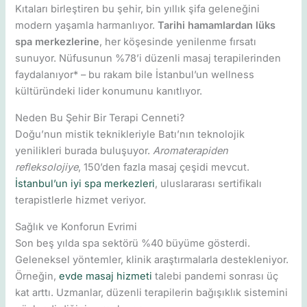
Kıtaları birleştiren bu şehir, bin yıllık şifa geleneğini
modern yaşamla harmanlıyor.
Tarihi hamamlardan lüks
spa merkezlerine
, her köşesinde yenilenme fırsatı
sunuyor. Nüfusunun %78’i düzenli masaj terapilerinden
faydalanıyor* – bu rakam bile İstanbul’un wellness
kültüründeki lider konumunu kanıtlıyor.
Neden Bu Şehir Bir Terapi Cenneti?
Doğu’nun mistik teknikleriyle Batı’nın teknolojik
yenilikleri burada buluşuyor.
Aromaterapiden
refleksolojiye
, 150’den fazla masaj çeşidi mevcut.
İstanbul’un iyi spa merkezleri
, uluslararası sertifikalı
terapistlerle hizmet veriyor.
Sağlık ve Konforun Evrimi
Son beş yılda spa sektörü %40 büyüme gösterdi.
Geleneksel yöntemler, klinik araştırmalarla destekleniyor.
Örneğin,
evde masaj hizmeti
talebi pandemi sonrası üç
kat arttı. Uzmanlar, düzenli terapilerin bağışıklık sistemini