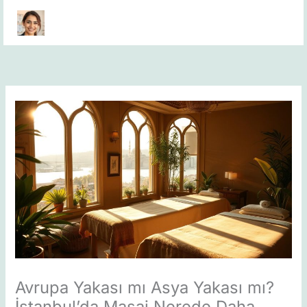
Skip
to
content
Avrupa Yakası mı Asya Yakası mı?
İstanbul’da Masaj Nerede Daha