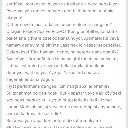
sertifikalı merkezler, hijyen ve kalitede zirveyi hedefliyor.
Rezervasyon öncesi müşteri geri bildirimlerini mutlaka
okuyun!
Çiftlere özel masaj odaları sunan mekanlar hangileri?
Çırağan Palace Spa ve Ritz-Carlton gibi oteller, romantik
paketlerle çiftlere özel odalar sunuyor. Aromaterapi veya
hamam deneyimini birlikte yaşamak için ideal seçenekler.
Geleneksel Türk hamamı deneyimi nerede daha otantik?
Ayasofya Hürrem Sultan Hamamı gibi tarihi mekanlar, taş
ısıtma sistemleri ve uzman tellaklarıyla otantik bir
deneyim vaat ediyor. Avrupa Yakası’nda bu tarz
seçenekler daha yoğun.
Fiyat performans dengesi için hangi spa’lar önerilir?
Sultanahmet bölgesindeki butik spa’lar veya Kadıköy’deki
wellness merkezleri, uygun bütçelerle kaliteli hizmet
sunar. Medikal masaj veya derin doku terapisi arıyorsanız,
uzman kadroya dikkat edin!
Rezervasyon yaparken nelere dikkat etmeliyim?
Müşteri memnuniyeti odaklı merkezleri seçin, hizmet