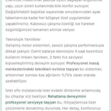
Ellerinize mükemmel şekilde uyum sağlayan ergonomik
yapı, uzun süreli kullanımda bile konfor sunuyor.
Değiştirilebilir başlıklar sayesinde omuzlarınızdan ayak
tabanlarınıza kadar her bölgeye özel uygulamalar
yapabilirsiniz. Kablosuz çalışma özelliği ise hareket
özgürlüğünüzü tamamen elinize veriyor.
Teknolojik Yenilikler
Gelişmiş motor sistemleri, sessiz çalışma performansıyla
dikkat çekiyor. Dahili batarya teknolojisi 4 saat kesintisiz
kullanım imkanı tanırken, 3 farklı hız seviyesi
kişiselleştirilmiş deneyim sunuyor.
Profesyonel masaj
merkezlerindeki teknikleri evinize taşıyan
bu sistemler,
antrenman sonrası kas ağrılarını %70’e varan oranda
azaltabiliyor.
İster ofis molalarında ister evdeki dinlenme anlarınızda,
bu cihazlar sizi bekliyor.
Rahatlama deneyimini
profesyonel seviyeye taşıyan
bu, ihtiyaçlarınıza özel
çözümlerle donatılmış durumda. Her detay, konforunuz