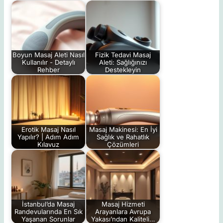
Boyun Masaj Aleti Nasıl
Fizik Tedavi Masaj
Kullanılır - Detaylı
Aleti: Sağlığınızı
Rehber
Destekleyin
Erotik Masaj Nasıl
Masaj Makinesi: En İyi
Yapılır? | Adım Adım
Sağlık ve Rahatlık
Kılavuz
Çözümleri
İstanbul’da Masaj
Masaj Hizmeti
Randevularında En Sık
Arayanlara Avrupa
Yaşanan Sorunlar
Yakası’ndan Kaliteli…