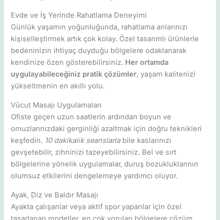
Evde ve İş Yerinde Rahatlama Deneyimi
Günlük yaşamın yoğunluğunda, rahatlama anlarınızı
kişiselleştirmek artık çok kolay. Özel tasarımlı ürünlerle
bedeninizin ihtiyaç duyduğu bölgelere odaklanarak
kendinize özen gösterebilirsiniz.
Her ortamda
uygulayabileceğiniz pratik çözümler
, yaşam kalitenizi
yükseltmenin en akıllı yolu.
Vücut Masajı Uygulamaları
Ofiste geçen uzun saatlerin ardından boyun ve
omuzlarınızdaki gerginliği azaltmak için doğru teknikleri
keşfedin.
10 dakikalık seanslarla
bile kaslarınızı
gevşetebilir, zihninizi tazeyebilirsiniz. Bel ve sırt
bölgelerine yönelik uygulamalar, duruş bozukluklarının
olumsuz etkilerini dengelemeye yardımcı oluyor.
Ayak, Diz ve Baldır Masajı
Ayakta çalışanlar veya aktif spor yapanlar için özel
tasarlanan modeller, en çok yorulan bölgelere çözüm