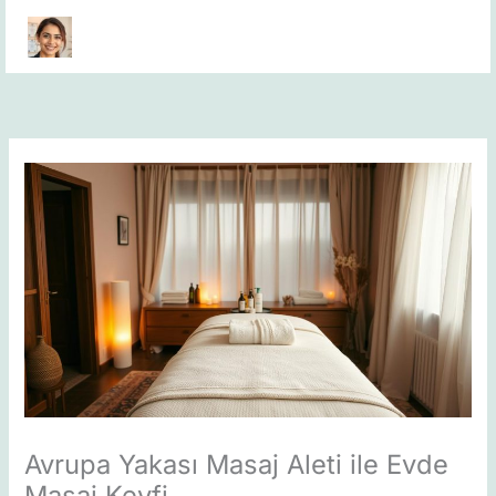
Skip
to
content
Avrupa Yakası Masaj Aleti ile Evde
Masaj Keyfi