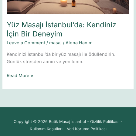
Yüz Masajı İstanbul’da: Kendiniz
İçin Bir Deneyim
Leave a Comment
/
masaj
/
Alena Hanım
Kendinizi İstanbul’da bir yüz masajı ile ödüllendirin.
Günlük stresden arının ve yenilenin.
Read More »
Copyright © 2026 Butik Masaj İstanbul - Gizlilik Politikası -
Kullanım Koşulları - Veri Koruma Politikası