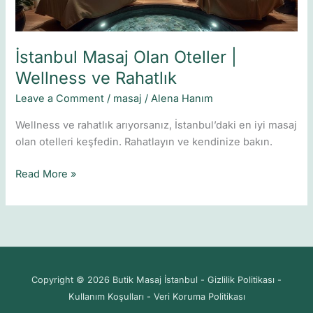
İstanbul Masaj Olan Oteller |
Wellness ve Rahatlık
Leave a Comment
/
masaj
/
Alena Hanım
Wellness ve rahatlık arıyorsanız, İstanbul’daki en iyi masaj
olan otelleri keşfedin. Rahatlayın ve kendinize bakın.
Read More »
Copyright © 2026 Butik Masaj İstanbul - Gizlilik Politikası -
Kullanım Koşulları - Veri Koruma Politikası