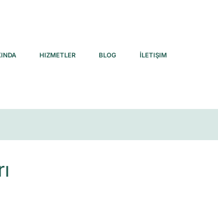
INDA
HIZMETLER
BLOG
İLETIŞIM
rı