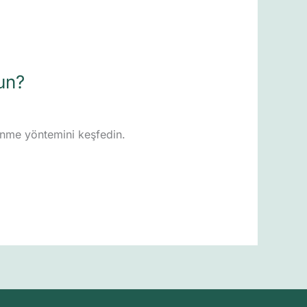
un?
lenme yöntemini keşfedin.