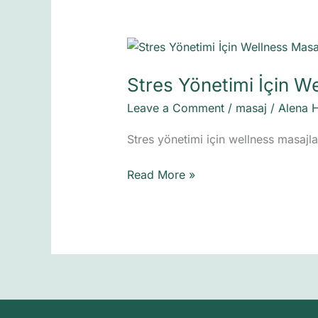
Stres
Yönetimi
Stres Yönetimi İçin W
İçin
Wellness
Leave a Comment
/
masaj
/
Alena 
Masajları:
Hangi
Stres yönetimi için wellness masajla
Tür
Size
Read More »
Uygun?