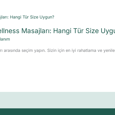
ellness Masajları: Hangi Tür Size Uyg
Hanım
rı arasında seçim yapın. Sizin için en iyi rahatlama ve yeni