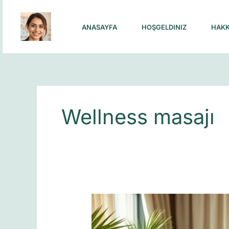
Skip
to
ANASAYFA
HOŞGELDINIZ
HAKK
content
Wellness masajı
Masaj
Fiyatları
2025: