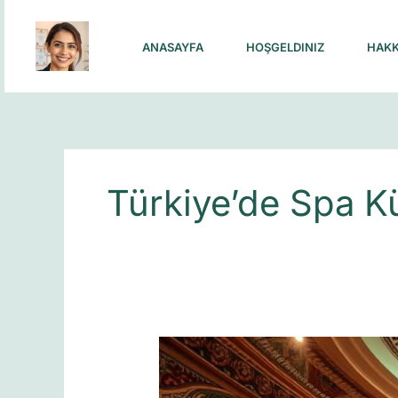
Skip
to
ANASAYFA
HOŞGELDINIZ
HAKK
content
Türkiye’de Spa K
Dünyadaki
ve
Türkiye’deki