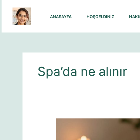
Skip
to
ANASAYFA
HOŞGELDINIZ
HAKK
content
Spa’da ne alınır
Masaja
giderken
yanında