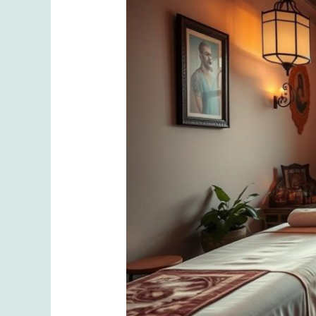
Hayat
için
İstanbul’da
Kişiselleştirilmiş
Masör
Desteği