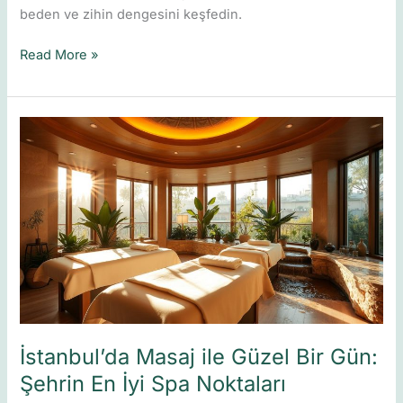
beden ve zihin dengesini keşfedin.
Read More »
İstanbul’da
Masaj
ile
Güzel
Bir
Gün:
Şehrin
En
İyi
Spa
Noktaları
İstanbul’da Masaj ile Güzel Bir Gün:
Şehrin En İyi Spa Noktaları