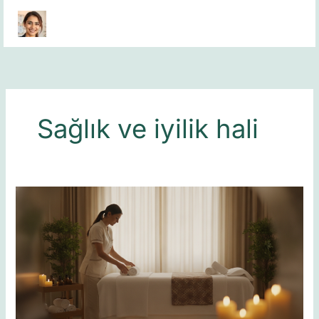
Skip
to
content
Sağlık ve iyilik hali
Bayrampaşa
Masöz
Seçimi
İçin
Profesyonel
Rehber