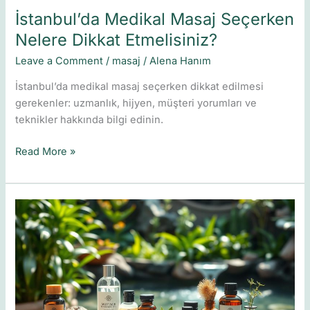
İstanbul’da Medikal Masaj Seçerken
Nelere Dikkat Etmelisiniz?
Leave a Comment
/
masaj
/
Alena Hanım
İstanbul’da medikal masaj seçerken dikkat edilmesi
gerekenler: uzmanlık, hijyen, müşteri yorumları ve
teknikler hakkında bilgi edinin.
Read More »
Masajla
Sağlığınızı
Geliştirin:
İstanbul’da
Alternatif
Tıp
Yöntemleri