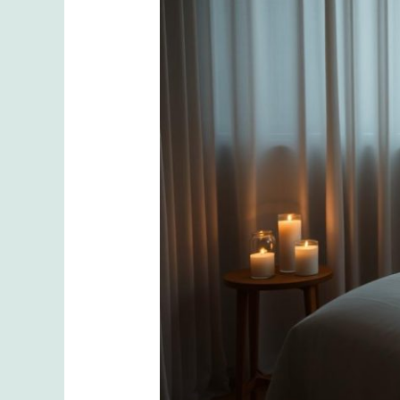
Masajın
Doğru
Zamanını
Keşfedin