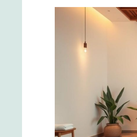
Herkes
İçin
Masaj
Kuralları:
Rahatlamayı
Keşfedin