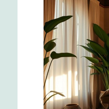
Etkileyici
Lomi
Lomi
Masajı
Rehberi.