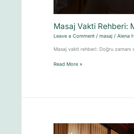
Masaj Vakti Rehberi: 
Leave a Comment
/
masaj
/
Alena 
Masaj vakti rehberi: Doğru zamanı se
Read More »
İstanbul’da