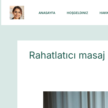
Skip
to
ANASAYFA
HOŞGELDINIZ
HAKK
content
Rahatlatıcı masaj
Masaj
Vakti
Rehberi: