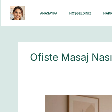
Skip
to
ANASAYFA
HOŞGELDINIZ
HAKK
content
Ofiste Masaj Nası
İstanbul’da
Ofis
Çalışanları