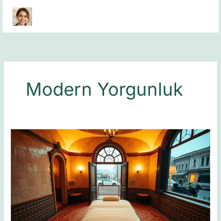
Skip
to
content
Modern Yorgunluk
Butik
Masaj
ile
İstanbul’da
Modern
Yorgunluğa
Geleneksel
Bir