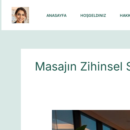
Skip
to
ANASAYFA
HOŞGELDINIZ
HAKK
content
Masajın Zihinsel 
Masaj
Stresin
İlacı