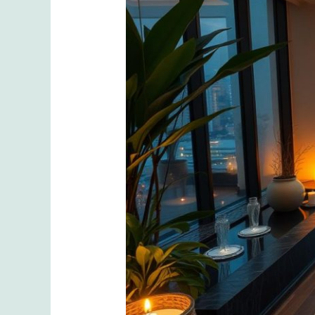
mı?
İstanbul’da
Masajla
Gelen
Zihinsel
Rahatlama