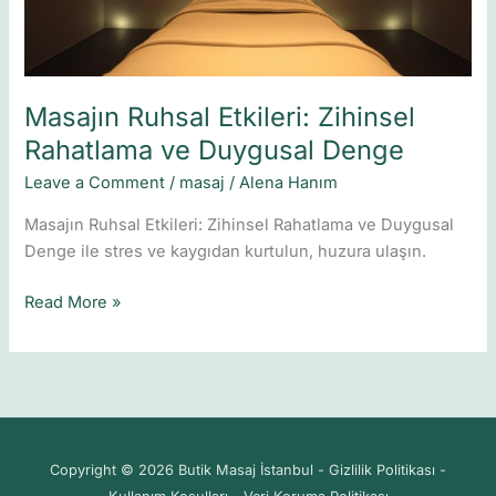
Denge
Masajın Ruhsal Etkileri: Zihinsel
Rahatlama ve Duygusal Denge
Leave a Comment
/
masaj
/
Alena Hanım
Masajın Ruhsal Etkileri: Zihinsel Rahatlama ve Duygusal
Denge ile stres ve kaygıdan kurtulun, huzura ulaşın.
Read More »
Copyright © 2026 Butik Masaj İstanbul - Gizlilik Politikası -