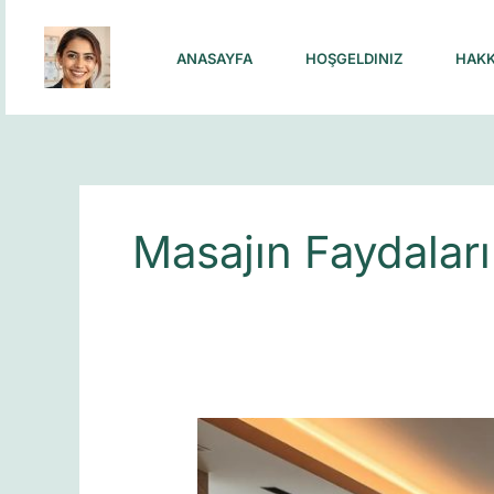
Skip
to
ANASAYFA
HOŞGELDINIZ
HAKK
content
Masajın Faydaları
İstanbul’da
Masaj
Deneyimini