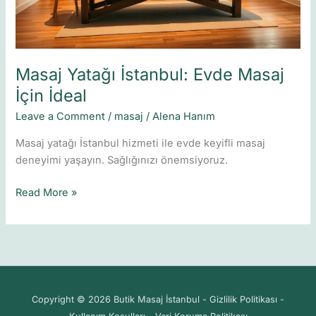
Masaj Yatağı İstanbul: Evde Masaj
İçin İdeal
Leave a Comment
/
masaj
/
Alena Hanım
Masaj yatağı İstanbul hizmeti ile evde keyifli masaj
deneyimi yaşayın. Sağlığınızı önemsiyoruz.
Read More »
Copyright © 2026 Butik Masaj İstanbul - Gizlilik Politikası -