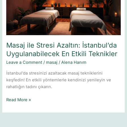
İstanbul’da
Uygulanabilecek
En
Etkili
Teknikler
Masaj ile Stresi Azaltın: İstanbul’da
Uygulanabilecek En Etkili Teknikler
Leave a Comment
/
masaj
/
Alena Hanım
İstanbul’da stresinizi azaltacak masaj tekniklerini
keşfedin! En etkili yöntemlerle kendinizi yenileyin ve
rahatlığın tadını çıkarın.
Read More »