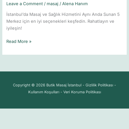
Leave a Comment
/
masaj
/
Alena Hanım
Sunan
5
İstanbul’da Masaj ve Sağlık Hizmetini Aynı Anda Sunan 5
Merkez
Merkez için en iyi seçenekleri keşfedin. Rahatlayın ve
iyileşin!
Read More »
Copyright © 2026 Butik Masaj İstanbul - Gizlilik Politikası -
Kullanım Koşulları - Veri Koruma Politikası