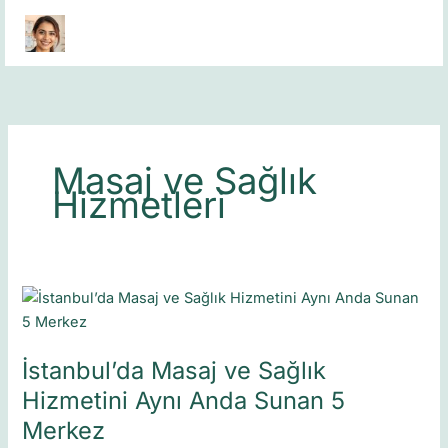
Skip
to
content
Masaj ve Sağlık
Hizmetleri
İstanbul’da
Masaj
ve
İstanbul’da Masaj ve Sağlık
Sağlık
Hizmetini
Hizmetini Aynı Anda Sunan 5
Aynı
Merkez
Anda