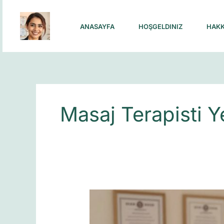
Skip
to
ANASAYFA
HOŞGELDINIZ
HAKK
content
Masaj Terapisti Y
Masaj
Terapistlerinin
Eğitim