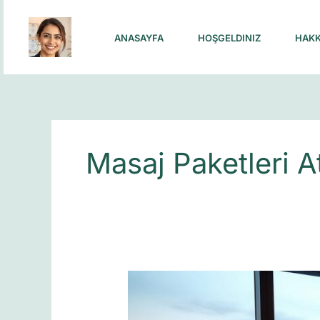
Skip
to
ANASAYFA
HOŞGELDINIZ
HAKK
content
Masaj Paketleri A
Ataşehir’de
Çiftler
İçin