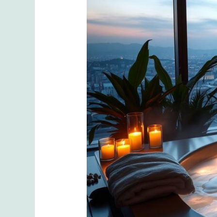
Spa
ve
Masaj
Paketleri:
Romantik
Bir
Kaçamak