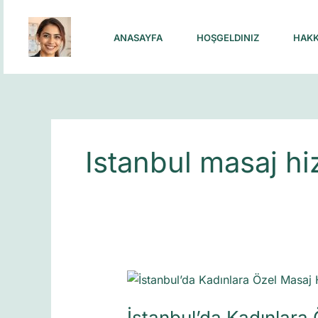
Skip
to
ANASAYFA
HOŞGELDINIZ
HAKK
content
Istanbul masaj hi
İstanbul’da
Kadınlara
İstanbul’da Kadınlara
Özel