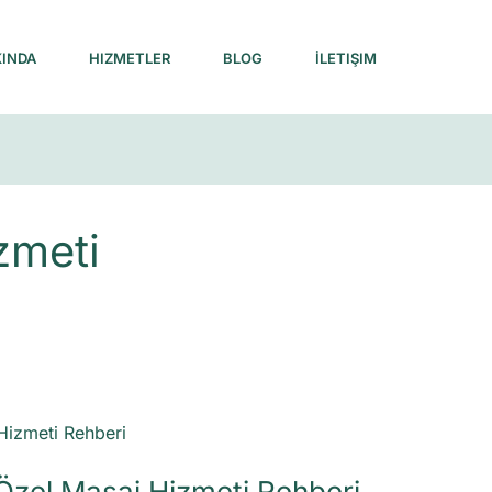
INDA
HIZMETLER
BLOG
İLETIŞIM
zmeti
 Özel Masaj Hizmeti Rehberi