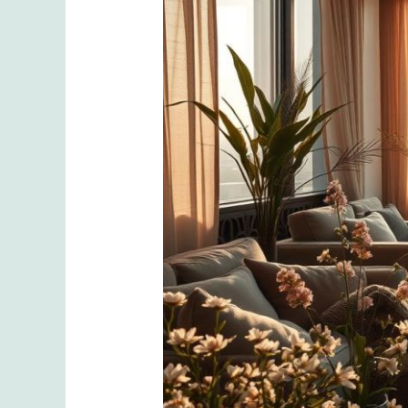
İstanbul’un
Ritmine
Uyum
Sağlayan
Terapi
Sanatı